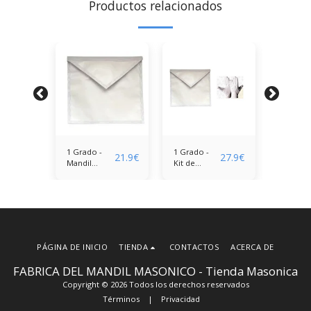
Productos relacionados
1 Grado -
1 Grado -
1 Grado
37.9
€
21.9
€
27.9
€
Mandil
Kit de
mandil
o
Aprendiz (o
Aprendiz
Aprendi
o)
Compañero)
(mandil +
Compañ
guantes)
en Piel
PÁGINA DE INICIO
TIENDA
CONTACTOS
ACERCA DE
FABRICA DEL MANDIL MASONICO - Tienda Masonica
Copyright © 2026 Todos los derechos reservados
Términos
|
Privacidad