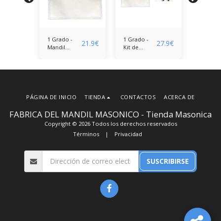
1 Grado -
1 Grado -
1 Grado
37.9
€
21.9
€
27.9
€
Mandil
Kit de
mandil
o
Aprendiz (o
Aprendiz
Aprendi
o)
Compañero)
(mandil +
Compañ
guantes)
en Piel
PÁGINA DE INICIO
TIENDA
CONTACTOS
ACERCA DE
FABRICA DEL MANDIL MASONICO - Tienda Masonica
Copyright © 2026 Todos los derechos reservados
Términos
|
Privacidad
SUSCRIBIRSE