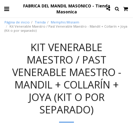
FABRICA DEL MANDIL MASONICO - Tienda
Masonica
Página de inicio
Tienda
Memphis Misraim
Kit Venerable Maestro / Past Venerable Maestro - Mandil + Collarín + Joya
(Kit o por separado)
KIT VENERABLE
MAESTRO / PAST
VENERABLE MAESTRO -
MANDIL + COLLARÍN +
JOYA (KIT O POR
SEPARADO)